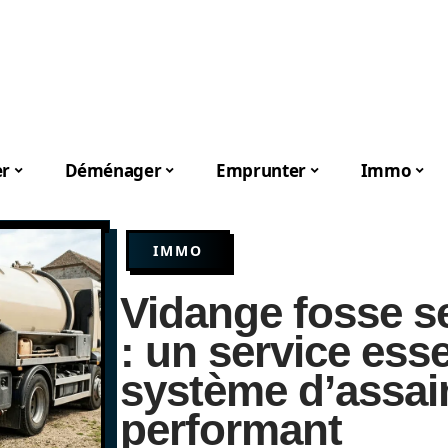
er
Déménager
Emprunter
Immo
IMMO
Vidange fosse s
: un service ess
système d’assa
performant