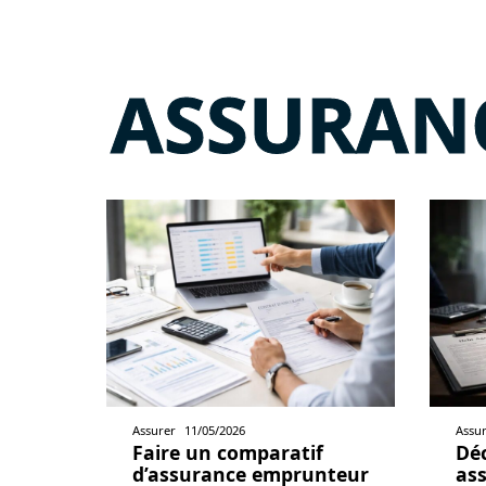
ASSURAN
Assurer
11/05/2026
Assu
Faire un comparatif
Déc
d’assurance emprunteur
ass