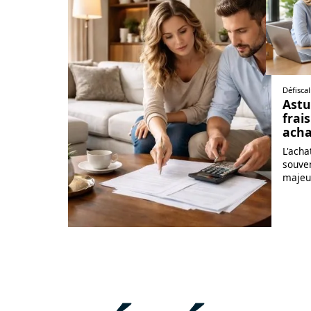
Défiscal
Astu
frai
acha
L'acha
souve
majeu