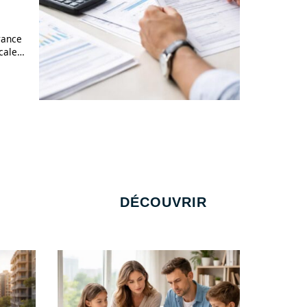
rance
cale
…
DÉCOUVRIR