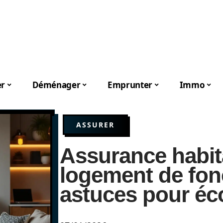
er
Déménager
Emprunter
Immo
ASSURER
Assurance habit
logement de fonc
astuces pour é